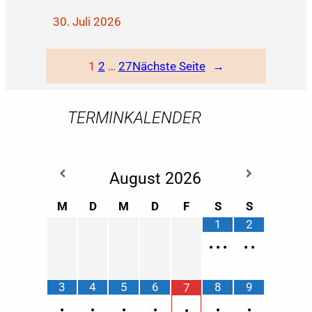
30. Juli 2026
1
2
…
27
Nächste Seite
→
TERMINKALENDER
August
2026
M
D
M
D
F
S
S
1
2
•
•
•
•
•
3
4
5
6
8
9
7
•
•
•
•
•
•
•