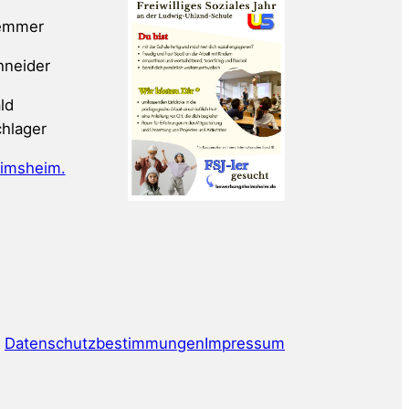
emmer
hneider
ld
hlager
imsheim.
Datenschutzbestimmungen
Impressum