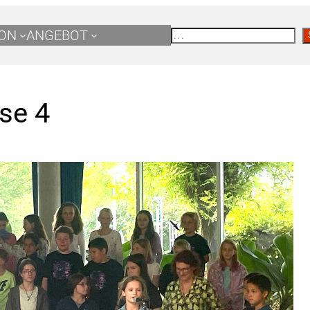
S
ION
ANGEBOT
U
C
H
E
N
se 4