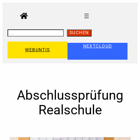
Zum
Inhalt
springen
S
SUCHEN
U
C
H
NEXTCLOUD
WEBUNTIS
E
N
Abschlussprüfung
Realschule