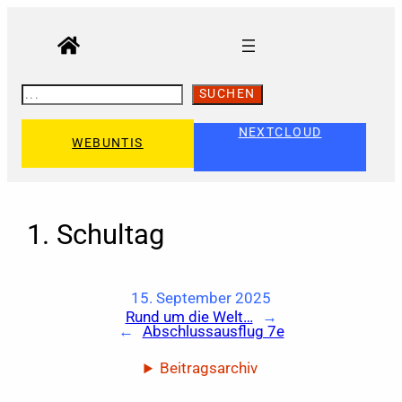
Zum
Inhalt
springen
S
SUCHEN
U
C
H
NEXTCLOUD
WEBUNTIS
E
N
1. Schultag
15. September 2025
Rund um die Welt…
→
←
Abschlussausflug 7e
Beitragsarchiv