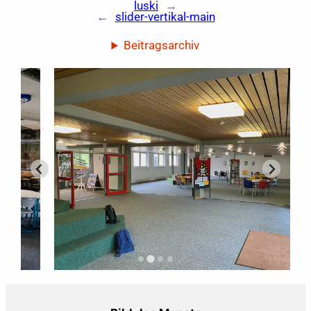
luski
→
←
slider-vertikal-main
Beitragsarchiv